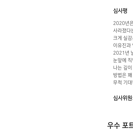
심사평
2020년
사라졌다는
크게 실감
이유진과 
2021년
눈앞에 직
나는 깊이
방법은 꽤
무척 기대
심사위원
우수 포트