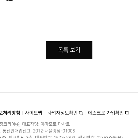
목록 보기
보처리방침
사이트맵
사업자정보확인
에스크로 가입확인
미징코리아㈜
대표자명: 야마모토 마사토
통신판매업신고: 2012-서울강남-01006
38, 페코빌딩 3층
대표번호: 1577-4793
팩스번호: 02-538-8659