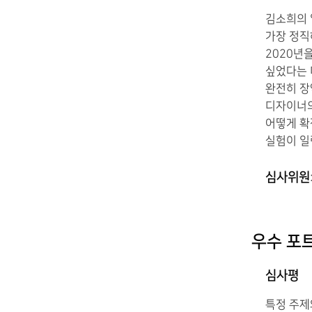
김소희의 
가장 정직
2020년
싶었다는 
완전히 장
디자이너의
어떻게 확
실험이 일
심사위원
우수 포
심사평
특정 주제