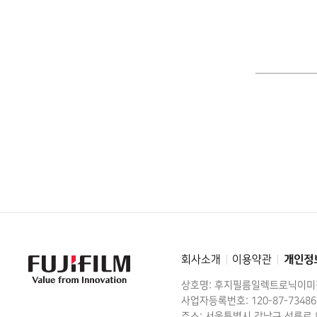
회사소개
이용약관
개인정
FujiFilm
-
Value
상호명: 후지필름일렉트로닉이
from
Innovation
사업자등록번호: 120-87-73486
주소: 서울특별시 강남구 선릉로 8