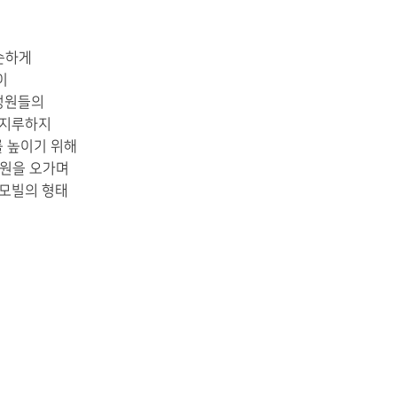
단순하게
이
성원들의
 지루하지
를 높이기 위해
차원을 오가며
 모빌의 형태