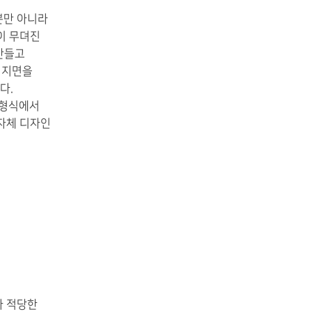
뿐만 아니라
이 무뎌진
만들고
 지면을
다.
 형식에서
자체 디자인
라 적당한