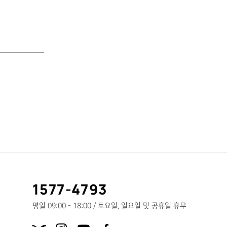
고
1577-4793
객
센
평일 09:00 - 18:00 / 토요일, 일요일 및 공휴일 휴무
터
X.com