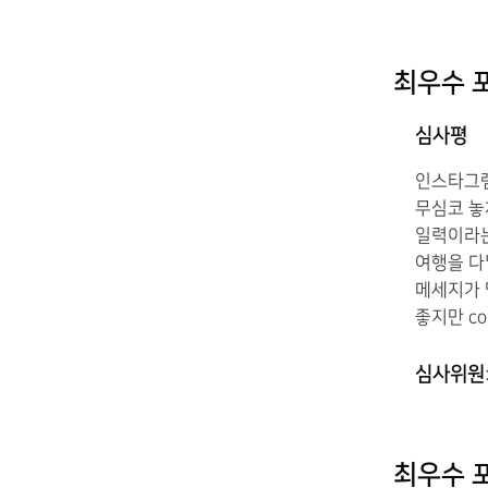
최우수 포
심사평
인스타그램
무심코 놓
일력이라는
여행을 다
메세지가 
좋지만 co
심사위원
최우수 포