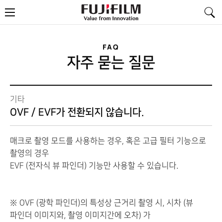
FujiFilm
메
-
뉴
Value
from
Innovation
FAQ
자주 묻는 질문
기타
OVF / EVF가 전환되지 않습니다.
매크로
촬영
모드
를
사용하는 경우, 혹은
고급
필터
기능
으로
촬영
의
경우
EVF
(
전자식 뷰
파인더
) 기능만
사용할 수
있습니다.
※
OVF
(
광학 파인더
)
의
특성상
근거리
촬영 시,
시차 (
뷰
파인더
이미지와
,
촬영
이미지간
에
오차) 가