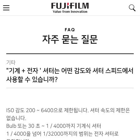
FujiFilm
메
-
뉴
Value
from
Innovation
FAQ
자주 묻는 질문
기타
"기계 + 전자 ' 셔터는 어떤 감도와 셔터 스피드에서
사용할 수 있습니까?
ISO 감도
200
~
6400
으로 제한
됩니다.
셔터
속도
의
제한
은
없습니다.
Bulb
또는
30
초
~
1
/
4000
까지
기계식 셔터
1
/
4000
을
넘어
1/32000
까지
의
범위
는
전자
셔터로