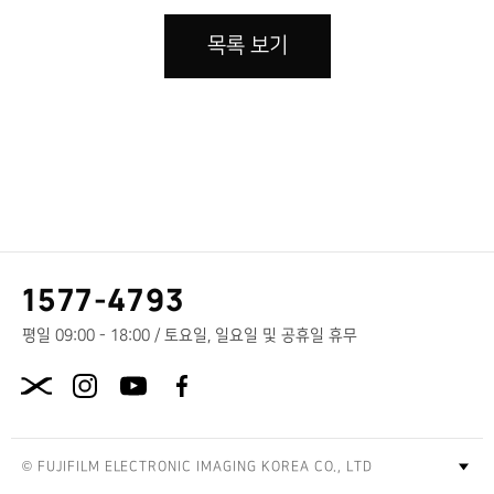
목록 보기
고
1577-4793
객
센
평일 09:00 - 18:00 / 토요일, 일요일 및 공휴일 휴무
터
X.com
전
화
번
호
© FUJIFILM ELECTRONIC IMAGING KOREA CO., LTD
푸