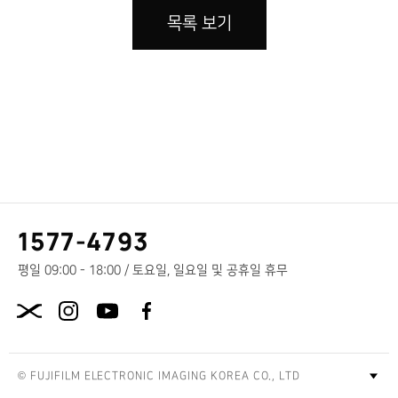
목록 보기
고
1577-4793
객
센
평일 09:00 - 18:00 / 토요일, 일요일 및 공휴일 휴무
터
X.com
전
화
번
호
© FUJIFILM ELECTRONIC IMAGING KOREA CO., LTD
푸