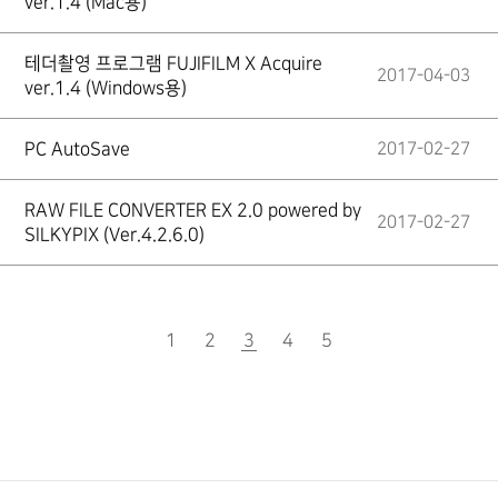
ver.1.4 (Mac용)
테더촬영 프로그램 FUJIFILM X Acquire
2017-04-03
ver.1.4 (Windows용)
PC AutoSave
2017-02-27
RAW FILE CONVERTER EX 2.0 powered by
2017-02-27
SILKYPIX (Ver.4.2.6.0)
1
2
3
현재
4
5
페이지