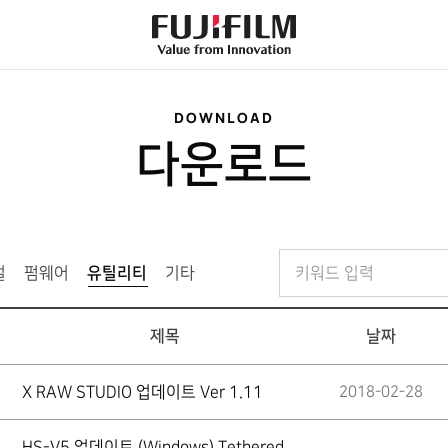
FujiFilm
-
Value
from
Innovation
DOWNLOAD
다운로드
검
얼
펌웨어
유틸리티
선
기타
색
택
어
됨
제목
날짜
X RAW STUDIO 업데이트 Ver 1.11
2018-02-28
HS-V5 업데이트 (Windows),Tethered