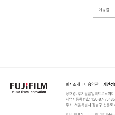
메뉴얼
회사소개
이용약관
개인정
FujiFilm
-
Value
상호명: 후지필름일렉트로닉이
from
Innovation
사업자등록번호: 120-87-73486
주소: 서울특별시 강남구 선릉로 8
© FUJIFILM ELECTRONIC IMAG