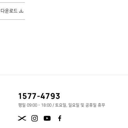
다운로드
고
1577-4793
객
센
평일 09:00 - 18:00 / 토요일, 일요일 및 공휴일 휴무
터
X.com
전
화