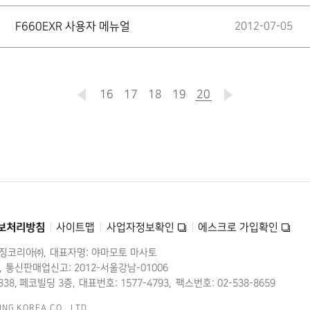
F660EXR 사용자 메뉴얼
2012-07-05
16
17
18
19
20
현재
페이지
보처리방침
사이트맵
사업자정보확인
에스크로 가입확인
미징코리아㈜
대표자명: 야마모토 마사토
통신판매업신고: 2012-서울강남-01006
38, 페코빌딩 3층
대표번호: 1577-4793
팩스번호: 02-538-8659
ING KOREA CO., LTD