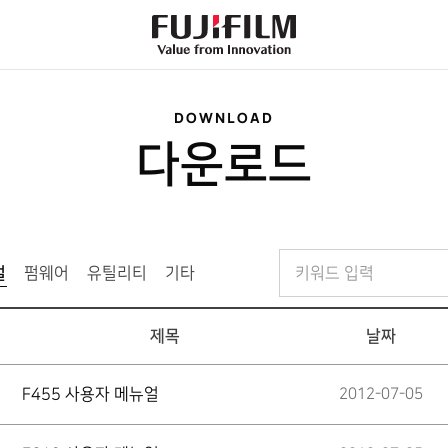
FujiFilm
-
Value
from
Innovation
DOWNLOAD
다운로드
검
얼
선
펌웨어
유틸리티
기타
색
택
어
됨
제목
날짜
F455 사용자 메뉴얼
2012-07-05