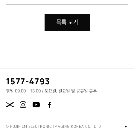
목록 보기
고
1577-4793
객
센
평일 09:00 - 18:00 / 토요일, 일요일 및 공휴일 휴무
터
X.com
전
화
번
호
© FUJIFILM ELECTRONIC IMAGING KOREA CO., LTD
푸