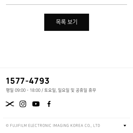
목록 보기
고
1577-4793
객
센
평일 09:00 - 18:00 / 토요일, 일요일 및 공휴일 휴무
터
X.com
전
화
번
호
© FUJIFILM ELECTRONIC IMAGING KOREA CO., LTD
푸