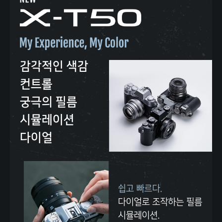
X
-
T
5
감각적인 색감
0
컨트롤
M
y
궁극의 필름
E
시뮬레이션
x
다이얼
p
e
r
쉽고 빠르다.
i
다이얼로 조작하는 필름
e
시뮬레이션.