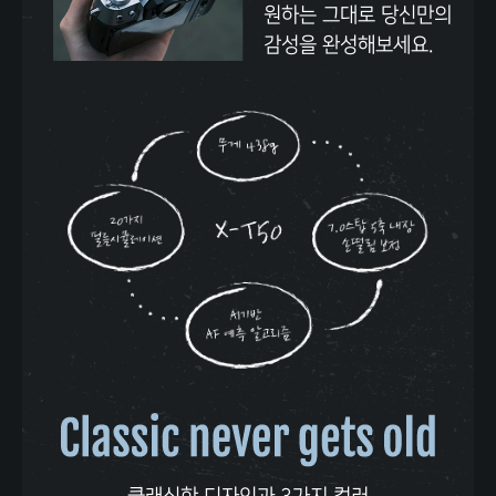
원하는 그대로 당신만의
n
감성을 완성해보세요.
c
e
,
M
y
C
o
l
o
r