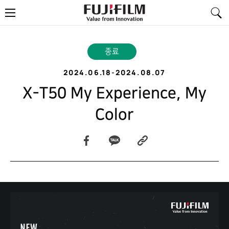
FujiFilm
메
-
뉴
Value
from
Innovation
종료
2024.06.18
-
2024.08.07
X-T50 My Experience, My
Color