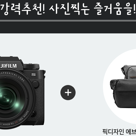
강력추천!
사진찍는 즐거움을
픽디자인 에브