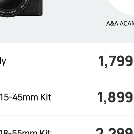
A&A ACA
1,79
dy
1,89
15-45mm Kit
2,29
18-55mm Kit