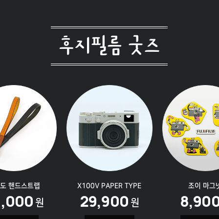
후지필름 굿즈
도
핸드스트랩
X100V
PAPER TYPE
조이
마그
5,000
29,900
8,90
원
원