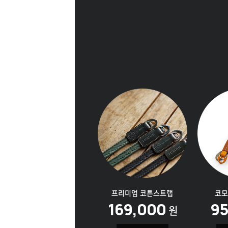
프리미엄
코튼스트랩
코모
169,000
9
원