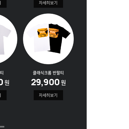
기
자세히보기
티
클래식크롬
반팔티
0
29,900
원
원
기
자세히보기