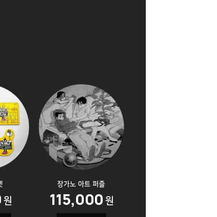
넷
장가노
아트 퍼즐
0
115,000
원
원