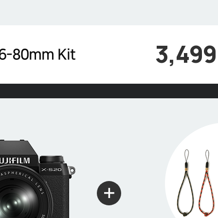
3,49
6-80mm Kit