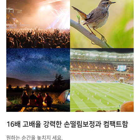
16배 고배율 강력한 손떨림보정과 컴팩트함
원하는 순간을 놓치지 세요.