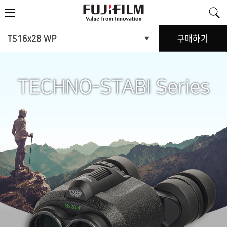
FujiFilm
메
-
뉴
Value
from
Innovation
제
TS16x28 WP
구매하기
제
품
품
메
뉴
소
열
기
개