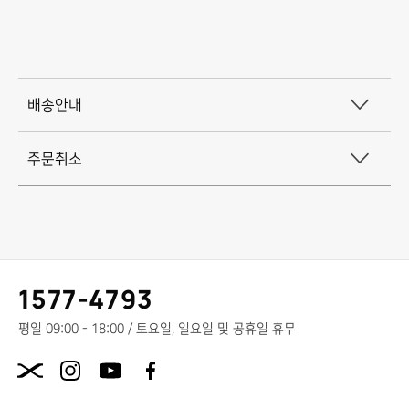
3.1
아이 릴리프 (mm)
배
16
배송안내
송
*2
최소 포커스 거리 (m)
주문취소
및
3.5
주
길이 (mm)
문
취
151
고
1577-4793
소
너비 (mm)
객
센
평일 09:00 - 18:00 / 토요일, 일요일 및 공휴일 휴무
안
120
터
X.com
내
전
높이 (mm)
화