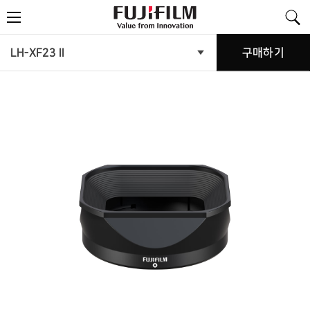
FujiFilm
메
-
뉴
Value
from
Innovation
제
LH-XF23 II
구매하기
제
품
품
메
뉴
소
열
기
개