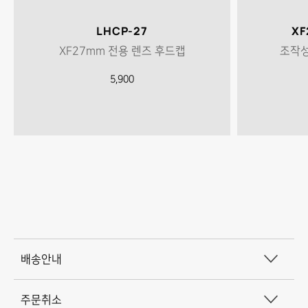
LHCP-27
XF
XF27mm 전용 렌즈 후드캡
조작성
5,900
배
배송안내
송
주문취소
및