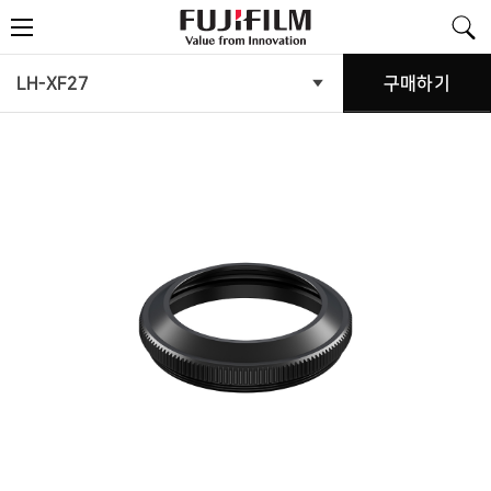
FujiFilm
메
-
뉴
Value
from
Innovation
제
LH-XF27
구매하기
제
품
품
메
뉴
소
열
기
개