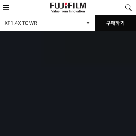
FujiFilm
메
-
뉴
Value
from
Innovation
제
XF1.4X TC WR
구매하기
제
품
품
메
뉴
소
열
기
개