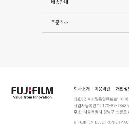
배송안내
송
및
주문취소
주
문
취
소
안
내
회사소개
이용약관
개인정
FujiFilm
-
Value
상호명: 후지필름일렉트로닉이
from
Innovation
사업자등록번호: 120-87-73486
주소: 서울특별시 강남구 선릉로 8
© FUJIFILM ELECTRONIC IMAG