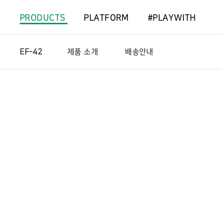
PRODUCTS
PLATFORM
#PLAYWITH
EF-42
제품 소개
배송안내
제
상
품
세
소
네
개
비
게
이
션