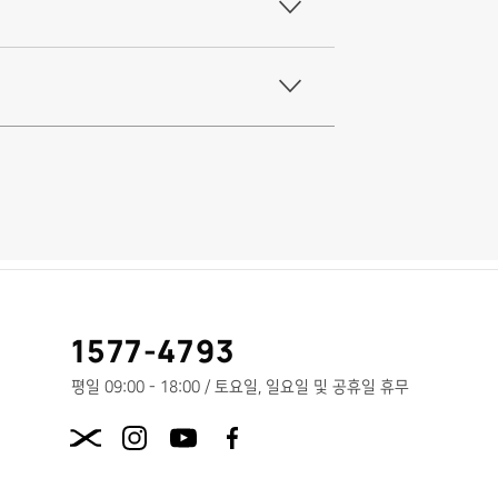
고
1577-4793
객
센
평일 09:00 - 18:00 / 토요일, 일요일 및 공휴일 휴무
터
X.com
전
화
번