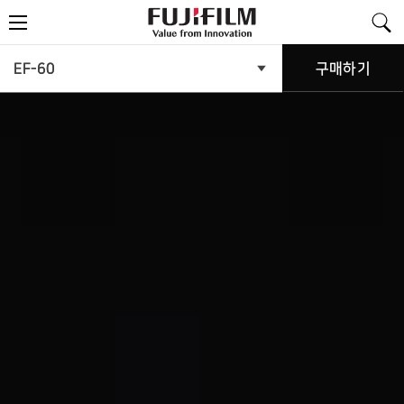
FujiFilm
메
-
뉴
Value
from
Innovation
제
EF-60
구매하기
제
품
품
메
뉴
소
열
기
개