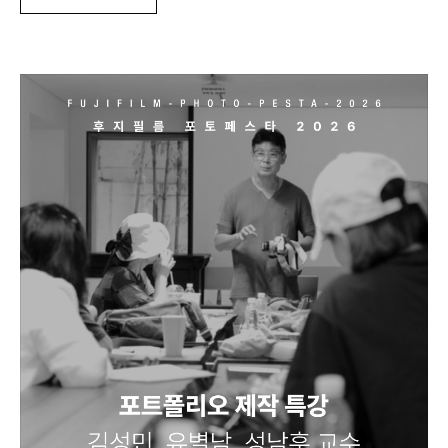
미
나]
하
루
완
성!
후
지
필
름
카
메
라
기
초
사
용
법
벼
락
치
기