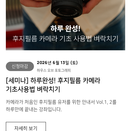
2026년 6월 13일 (토)
신청마감
하우스 오브 포토그래피
[세미나] 하루완성! 후지필름 카메라
기초사용법 벼락치기
카메라가 처음인 후지필름 유저를 위한 안내서 Vol.1, 2를
하루만에 끝내는 강좌입니다.
[세
자세히 보기