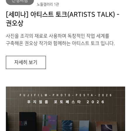
신청마감
노들갤러리 1관
[세미나] 아티스트 토크(ARTISTS TALK) -
권오상
사진을 조각의 재료로 사용하며 독창적인 작업 세계를
구축해온 권오상 작가와 함께하는 아티스트 토크 입니다.
[세
자세히 보기
미
나]
아
티
스
트
토
크
(Artists
Talk)
-
권