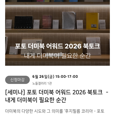
오
상
6월 26일(금) 15:00-17:00
신청마감
노들갤러리 1관
[세미나] 포토 더미북 어워드 2026 북토크 －
내게 더미북이 필요한 순간
더미북의 다양한 시도와 그 의미를 ‘후지필름 코리아 - 포토