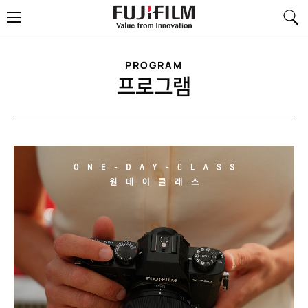
FujiFilm
메
-
뉴
Value
from
Innovation
PROGRAM
프로그램