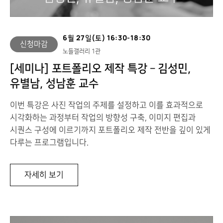
6월 27일(토) 16:30-18:30
신청마감
노들갤러리 1관
[세미나] 포트폴리오 제작 특강 – 김성민,
유별남, 성남훈 교수
이번 특강은 사진 작업의 주제를 설정하고 이를 효과적으로
시각화하는 과정부터 작업의 방향성 구축, 이미지 편집과
시퀀스 구성에 이르기까지 포트폴리오 제작 전반을 깊이 있게
다루는 프로그램입니다.
[세
자세히 보기
미
나]
포
트
폴