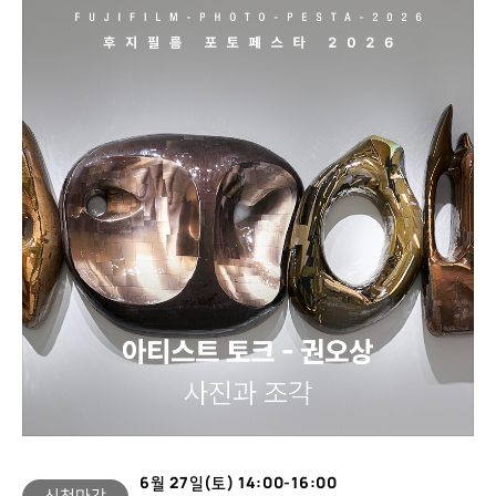
리
오
제
작
특
강
–
김
성
민,
유
별
남,
성
남
훈
교
수
6월 27일(토) 14:00-16:00