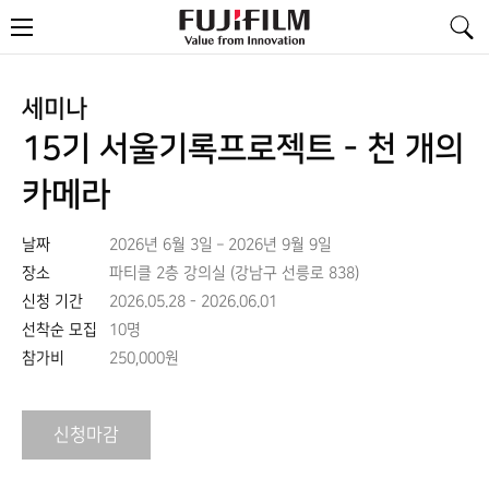
FujiFilm
메
-
뉴
Value
from
Innovation
세미나
15기 서울기록프로젝트 - 천 개의
카메라
날짜
2026년 6월 3일 – 2026년 9월 9일
장소
파티클 2층 강의실 (강남구 선릉로 838)
신청 기간
2026.05.28 - 2026.06.01
선착순 모집
10명
참가비
250,000원
신청마감