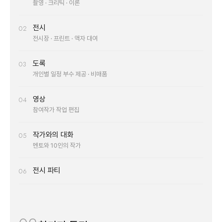
촬영 · 크리틱 · 이론
전시
02
전시장 · 프린트 · 액자 대여
도록
03
개인별 일정 부수 제공 · 비매품
영상
04
참여작가 작업 편집
작가와의 대화
05
멘토와 10인의 작가
전시 파티
06