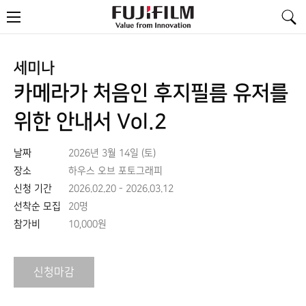
FujiFilm
메
-
뉴
Value
from
Innovation
세미나
카메라가 처음인 후지필름 유저를
위한 안내서 Vol.2
날짜
2026년 3월 14일 (토)
장소
하우스 오브 포토그래피
신청 기간
2026.02.20 - 2026.03.12
선착순 모집
20명
참가비
10,000원
신청마감