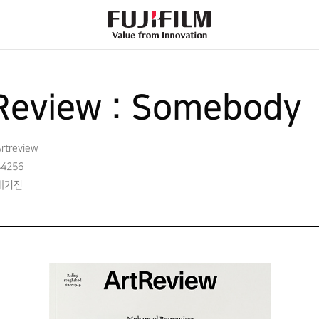
FujiFilm
-
Value
from
Innovation
Review : Somebody
rtreview
44256
매거진