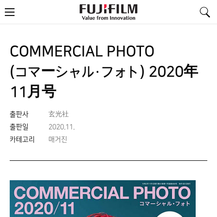
FujiFilm
메
-
뉴
Value
from
Innovation
COMMERCIAL PHOTO
(コマーシャル・フォト) 2020年
11月号
출판사
玄光社
출판일
2020.11.
카테고리
매거진