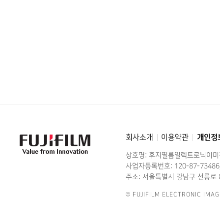
회사소개
이용약관
개인정
FujiFilm
-
Value
상호명: 후지필름일렉트로닉이
from
Innovation
사업자등록번호: 120-87-73486
주소: 서울특별시 강남구 선릉로 8
© FUJIFILM ELECTRONIC IMAG