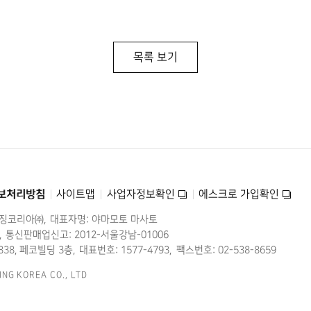
목록 보기
보처리방침
사이트맵
사업자정보확인
에스크로 가입확인
미징코리아㈜
대표자명: 야마모토 마사토
통신판매업신고: 2012-서울강남-01006
38, 페코빌딩 3층
대표번호: 1577-4793
팩스번호: 02-538-8659
ING KOREA CO., LTD