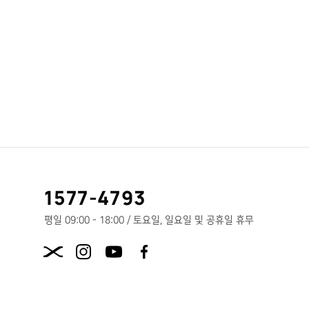
고
1577-4793
객
센
평일 09:00 - 18:00 / 토요일, 일요일 및 공휴일 휴무
터
X.com
전
화
번
호