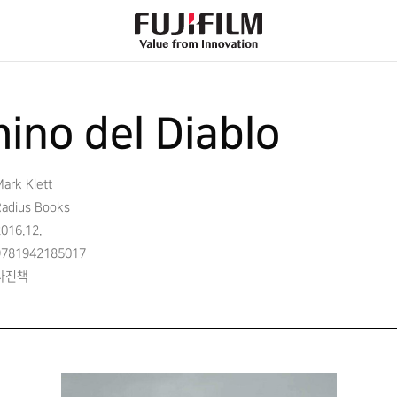
FujiFilm
-
Value
from
Innovation
ino del Diablo
ark Klett
Radius Books
016.12.
9781942185017
사진책